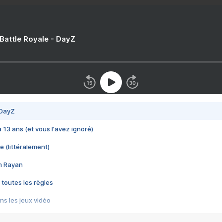
 Battle Royale - DayZ
 DayZ
 a 13 ans (et vous l'avez ignoré)
e (littéralement)
im Rayan
 toutes les règles
s les jeux vidéo
us choquant de Rockstar ? - Le scandale BULLY