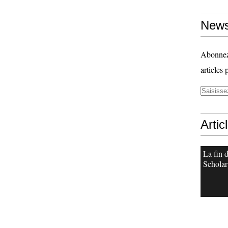
News
Abonnez-
articles 
Artic
La fin 
Scholar