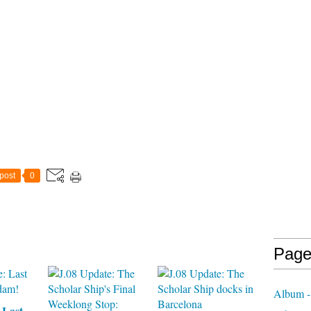
post
0
Page
Album - 
 Last