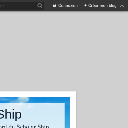
Connexion
+
Créer mon blog
Ship
ord du Scholar Ship