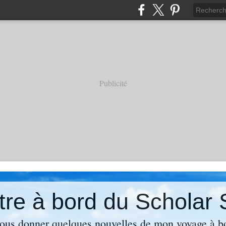
Publicité
re à bord du Scholar 
 vous donner quelques nouvelles de mon voyage à b