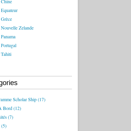
 Chine
 Equateur
 Grèce
 Nouvelle Zelande
 Panama
 Portugal
Tahiti
gories
ramme Scholar Ship
(17)
À Bord
(12)
ités
(7)
(5)