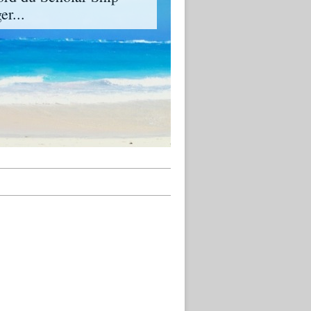
er...