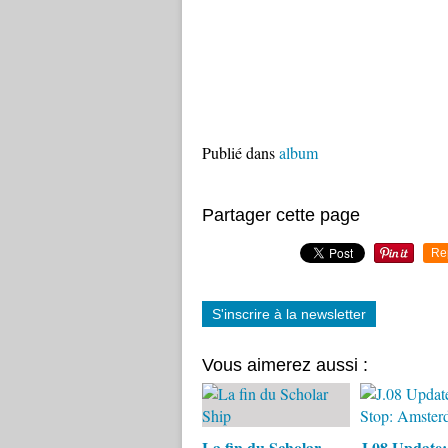
Publié dans
album
Partager cette page
Re
S'inscrire à la newsletter
Vous aimerez aussi :
La fin du Scholar
J.08 Update: