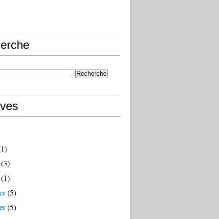
erche
ives
1)
(3)
(1)
er
(5)
er
(5)