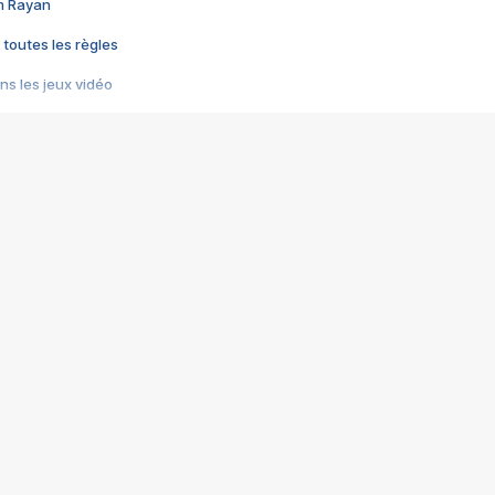
im Rayan
 toutes les règles
s les jeux vidéo
us choquant de Rockstar ? - Le scandale BULLY
e plus moche de Steam
du RÊVE tourne au CAUCHEMAR
pendant 8 heures
it… à tort
umiliés par un jeu vidéo
ire - Final Fantasy 8
ti un empire - Age of Empires
story DOFUS
tard, il crée l'un des pires jeux de tous les temps, MindsEye.