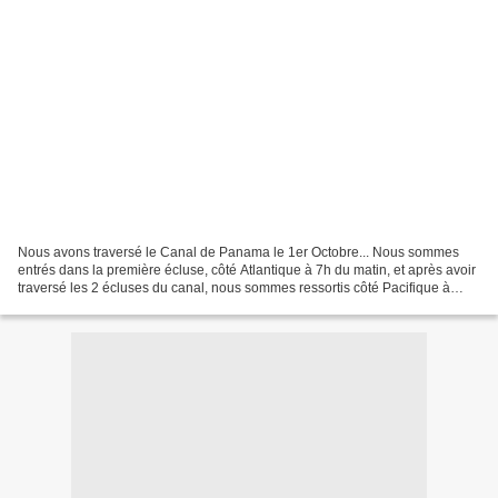
Nous avons traversé le Canal de Panama le 1er Octobre... Nous sommes
entrés dans la première écluse, côté Atlantique à 7h du matin, et après avoir
traversé les 2 écluses du canal, nous sommes ressortis côté Pacifique à
18h... Le passage des écluses est...