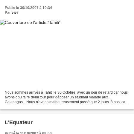
Publié le 30/10/2007 à 10:34
Par
vivi
Nous sommes arrivés à Tahiti le 30 Octobre, avec un jour de retard car nous
avons dpu faire demi tour pour déposer un étudiant malade aux
Galapagos... Nous n'avons malheureusement passé que 2 jours là bas, car
en réalité Tahiti correspond à nos "vacances"...
L'Equateur
Publié le 11/10/2007 à 08:00