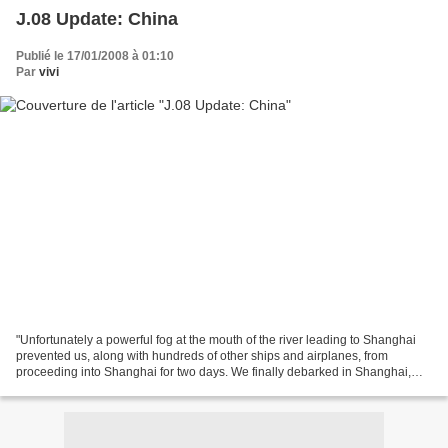
J.08 Update: China
Publié le 17/01/2008 à 01:10
Par
vivi
"Unfortunately a powerful fog at the mouth of the river leading to Shanghai
prevented us, along with hundreds of other ships and airplanes, from
proceeding into Shanghai for two days. We finally debarked in Shanghai,
committed to cramming as much of China...