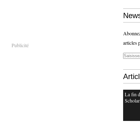
News
Abonnez-
articles 
Publicité
Artic
La fin 
Scholar