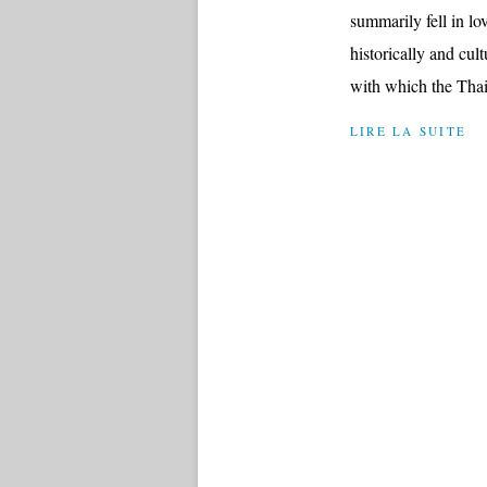
summarily fell in lo
historically and cul
with which the Tha
LIRE LA SUITE