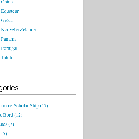
 Chine
 Equateur
 Grèce
 Nouvelle Zelande
 Panama
 Portugal
Tahiti
gories
ramme Scholar Ship
(17)
À Bord
(12)
ités
(7)
(5)