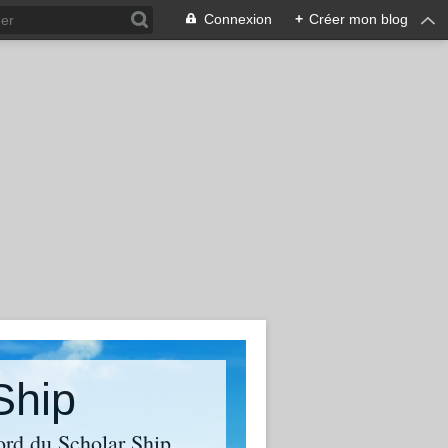
Connexion
+
Créer mon blog
Ship
ord du Scholar Ship