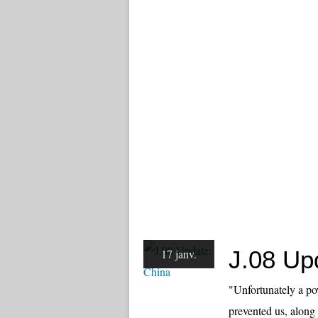
J.08 Up
17 janv.
"Unfortunately a pow
prevented us, along