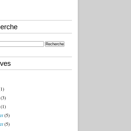
erche
ives
1)
(3)
(1)
er
(5)
er
(5)