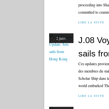
proceeding into Sha
committed to cramm
LIRE LA SUITE
J.08 Vo
2 janv.
sails f
Ces updates provienn
des membres du staff
Scholar Ship dans le
world embarked The
LIRE LA SUITE