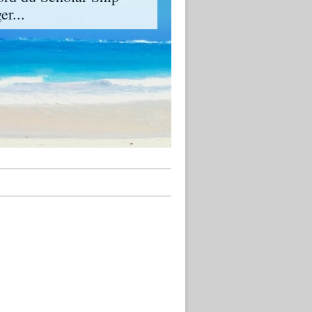
er...