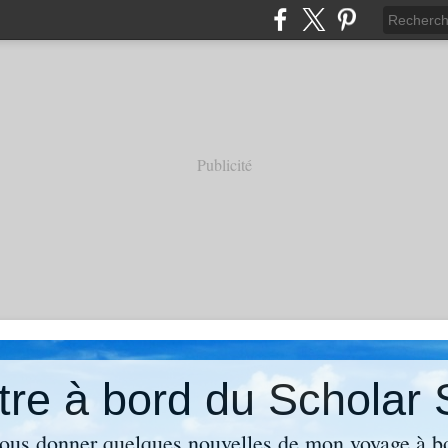
Publicité
re à bord du Scholar 
 vous donner quelques nouvelles de mon voyage à b